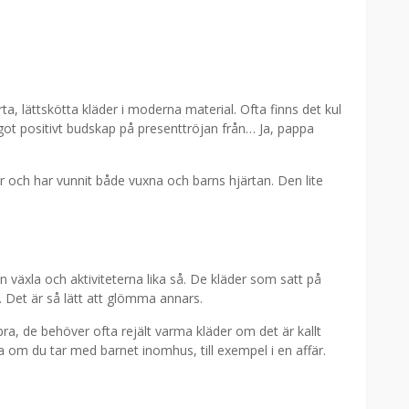
a, lättskötta kläder i moderna material. Ofta finns det kul
ågot positivt budskap på presenttröjan från… Ja, pappa
er och har vunnit både vuxna och barns hjärtan. Den lite
 växla och aktiviteterna lika så. De kläder som satt på
. Det är så lätt att glömma annars.
bra, de behöver ofta rejält varma kläder om det är kallt
a om du tar med barnet inomhus, till exempel i en affär.