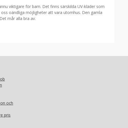
ännu viktigare för barn. Det finns särskilda UV-kläder som
 oss oändliga möjligheter att vara utomhus. Den gamla
 Det mår alla bra av.
rob
rn
mon och
re pris