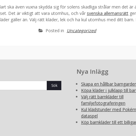
klart ska även vuxna skydda sig för solens skadliga strålar men det är 
set. Det är viktigt att vara utomhus, och vår
svenska allemansrätt
ger
äder gäller än. Välj rätt kläder, lek och ha kul utomhus med ditt barn.
Posted in
Uncategorized
Nya Inlägg
Skapa en hållbar barngarde
Köpa kläder i julklapp till ba
Välj rätt barnkläder till
familjefotograferingen
Kul klädstunder med Poké
dataspel
Köp barnkläder till ett billiga