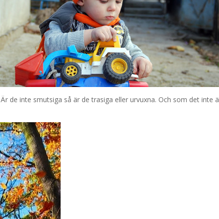
 Är de inte smutsiga så är de trasiga eller urvuxna. Och som det inte