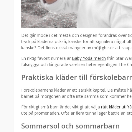
Det går mode i det mesta och designen förändras över tid. 
tryck på kläderna också, kanske för att signalera något ti
kanske? Det finns också mängder av möjligheter att skapa 
En riktig favorit numera är
Baby Yoda merch
från Star War
fulsnygga och långörade varelsen heter egentligen The Ch
Praktiska kläder till förskolebar
Förskolebarnens kläder är ett särskilt kapitel. De måste h
barnet på morgonen är ofta inte samma som kommer h
För riktigt små barn är det viktigt att välja
rätt kläder utif
ute på promenaden. Ofta är flera tunna lager bättre än et
Sommarsol och sommarbarn