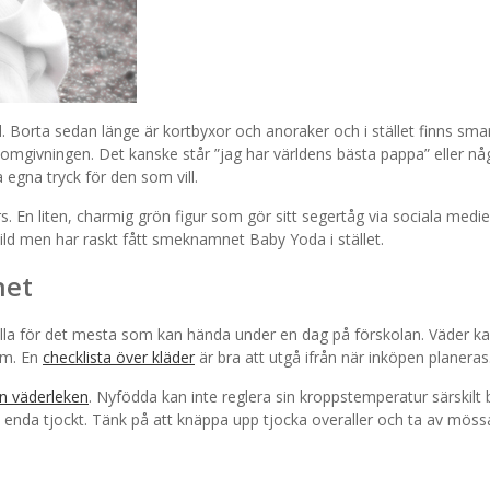
Borta sedan länge är kortbyxor och anoraker och i stället finns smart
ll omgivningen. Det kanske står ”jag har världens bästa pappa” eller n
egna tryck för den som vill.
s. En liten, charmig grön figur som gör sitt segertåg via sociala medi
ild men har raskt fått smeknamnet Baby Yoda i stället.
net
ålla för det mesta som kan hända under en dag på förskolan. Väder kan
em. En
checklista över kläder
är bra att utgå ifrån när inköpen planeras
rån väderleken
. Nyfödda kan inte reglera sin kroppstemperatur särskilt 
t enda tjockt. Tänk på att knäppa upp tjocka overaller och ta av möss